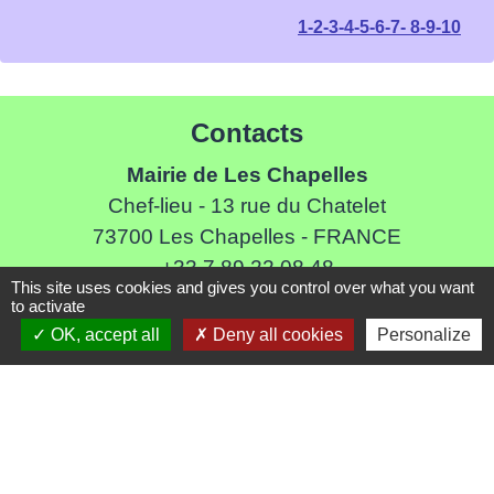
1
-2
-3
-4
-5
-6
-7
-
8
-9
-10
Contacts
Mairie de Les Chapelles
Chef-lieu - 13 rue du Chatelet
73700 Les Chapelles - FRANCE
+33 7 89 22 08 48
This site uses cookies and gives you control over what you want
Contact par formulaire
to activate
OK, accept all
Deny all cookies
Personalize
Liens
Communauté de Commune de Haute Tarentaise
Service Public
Assemblée du Pays Tarentaise Vanoise