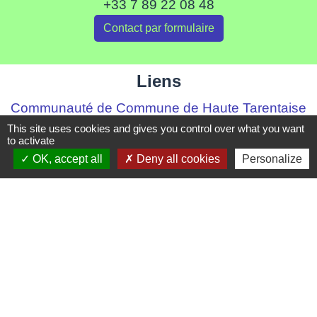
+33 7 89 22 08 48
Contact par formulaire
Liens
Communauté de Commune de Haute Tarentaise
Service Public
This site uses cookies and gives you control over what you want
to activate
Assemblée du Pays Tarentaise Vanoise
OK, accept all
Deny all cookies
Personalize
Conseil Départemental de Savoie
Région Auvergne-Rhone-Alpes
Mentions légales
-
Politique de confidentialité
-
Accessibilité
-
Plan du site
-
Gestion des cookies