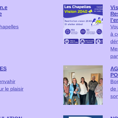
n.e
Vis
e
Res
l'e
hapelles
Vo
à c
dém
Mer
par
LES
AG
PO
envahir
Bon
r le plaisir
de 
son