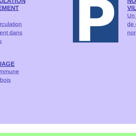
ULATION
NO
EMENT
VI
Un 
rculation
de 
ment dans
nor
s
UAGE
 commune
bois