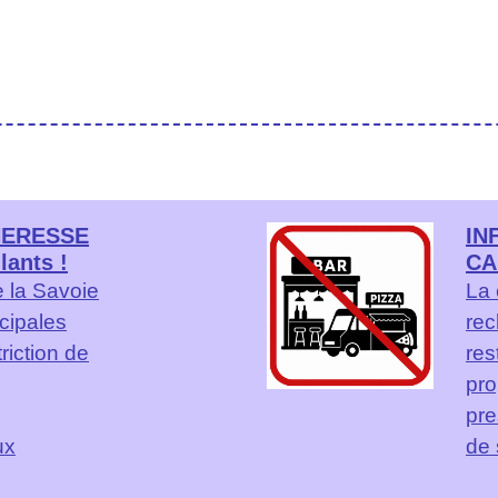
HERESSE
IN
lants !
CA
e la Savoie
La 
ncipales
rec
riction de
res
pro
pre
ux
de 