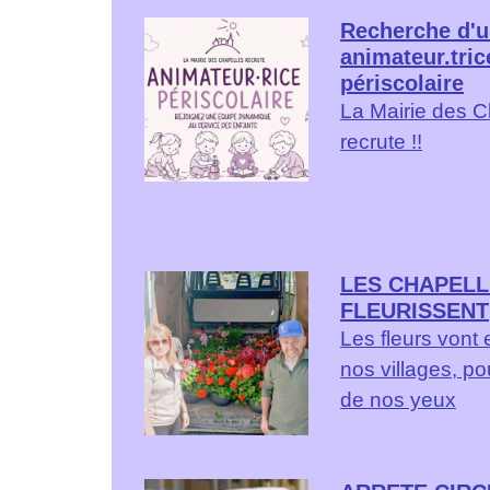
Recherche d'u
animateur.tric
périscolaire
La Mairie des C
recrute !!
LES CHAPEL
FLEURISSENT
Les fleurs vont 
nos villages, pou
de nos yeux