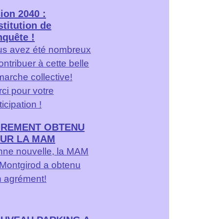
ion 2040 :
titution de
nquête !
us avez été nombreux
ontribuer à cette belle
arche collective!
ci pour votre
ticipation !
REMENT OBTENU
UR LA MAM
ne nouvelle, la MAM
Montgirod a obtenu
 agrément!