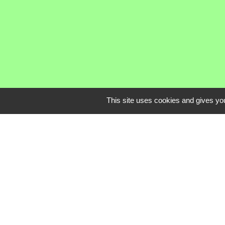
This site uses cookies and gives you
Communauté de C
Service Public
Assemblée du Pay
Conseil Départem
Région Auvergne