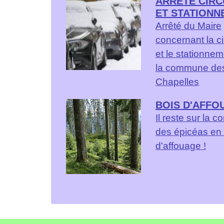
ARRETE CIRC
ET STATIONN
Arrêté du Maire
concernant la ci
et le stationne
la commune de
Chapelles
BOIS D'AFFO
Il reste sur la
des épicéas en 
d'affouage !