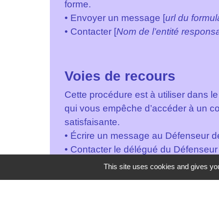
forme.
• Envoyer un message [
url du formul
• Contacter [
Nom de l’entité responsa
Voies de recours
Cette procédure est à utiliser dans l
qui vous empêche d’accéder à un con
satisfaisante.
• Écrire un message au Défenseur des
• Contacter le délégué du Défenseur 
• Envoyer un courrier par la poste (
This site uses cookies and gives you
CEDEX 07