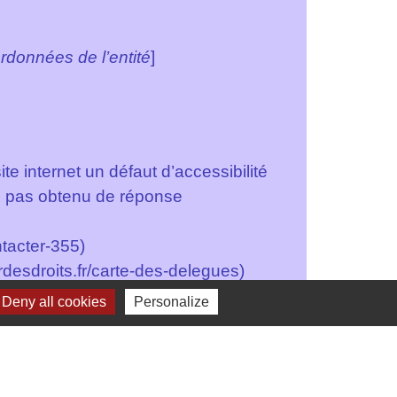
rdonnées de l’entité
]
e internet un défaut d’accessibilité
z pas obtenu de réponse
tacter-355)
desdroits.fr/carte-des-delegues)
s Libre réponse 71120 75342 Paris
Deny all cookies
Personalize