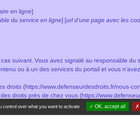
aire en ligne
]
ble du service en ligne
] [
url d’une page avec les coo
e cas suivant. Vous avez signalé au responsable du sit
tenu ou à un des services du portail et vous n’ave
 droits (https://www.defenseurdesdroits.fr/nous-con
des droits près de chez vous (https://www.defenseur
gratuit, ne pas mettre de timbre) Défenseur des droit
 control over what you want to activate
OK, accept all