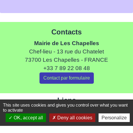
Contacts
Mairie de Les Chapelles
Chef-lieu - 13 rue du Chatelet
73700 Les Chapelles - FRANCE
+33 7 89 22 08 48
Contact par formulaire
Liens
This site uses cookies and gives you control over what you want
to activate
Communauté de Commune de Haute Tarentaise
OK, accept all
Deny all cookies
Personalize
Service Public
Assemblée du Pays Tarentaise Vanoise