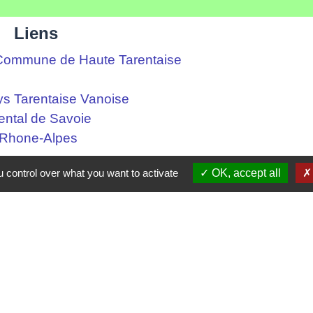
Liens
ommune de Haute Tarentaise
s Tarentaise Vanoise
ental de Savoie
-Rhone-Alpes
 control over what you want to activate
OK, accept all
tique de confidentialité
-
Accessibilité
-
Plan du site
Site créé en partenariat avec Réseau des Communes