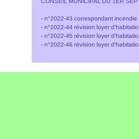
CONSEIL MUNICIPAL DU 1ER SE
- n°2022-43 correspondant incendie 
- n°2022-44 révision loyer d'habi
- n°2022-45 révision loyer d'habit
- n°2022-46 révision loyer d'habit