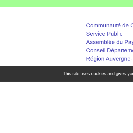
Communauté de C
Service Public
Assemblée du Pay
Conseil Départem
Région Auvergne
This site uses cookies and gives you
Mentions légales
-
Poli