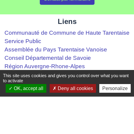
Liens
Communauté de Commune de Haute Tarentaise
Service Public
Assemblée du Pays Tarentaise Vanoise
Conseil Départemental de Savoie
Région Auvergne-Rhone-Alpes
This site uses cookies and gives you control over what you want
Mentions légales
-
Politique de confidentialité
-
to activate
OK, accept all
Deny all cookies
Personalize
Accessibilité
-
Plan du site
-
Gestion des cookies
Site créé en partenariat avec Réseau des Communes