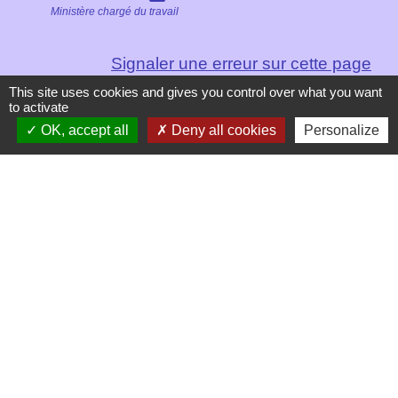
Ministère chargé du travail
Signaler une erreur sur cette page
This site uses cookies and gives you control over what you want
to activate
OK, accept all
Deny all cookies
Personalize
Contacts
Mairie de Les Chapelles
Chef-lieu - 13 rue du Chatelet
73700 Les Chapelles - FRANCE
+33 7 89 22 08 48
Contact par formulaire
Liens