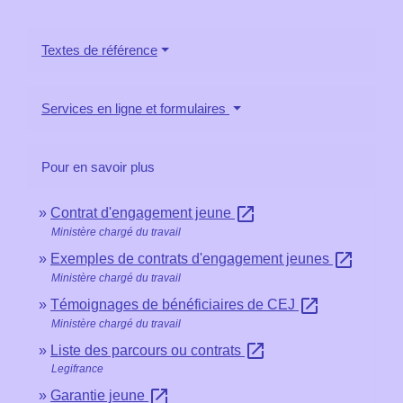
Textes de référence
Services en ligne et formulaires
Pour en savoir plus
open_in_new
Contrat d'engagement jeune
Ministère chargé du travail
open_in_new
Exemples de contrats d'engagement jeunes
Ministère chargé du travail
open_in_new
Témoignages de bénéficiaires de CEJ
Ministère chargé du travail
open_in_new
Liste des parcours ou contrats
Legifrance
open_in_new
Garantie jeune