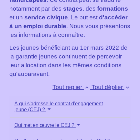
notamment par des
stages
, des
formations
et un
service civique
. Le but est
d'accéder
à un emploi durable
. Nous vous présentons
les informations à connaître.
Les jeunes bénéficiant au 1
er
mars 2022 de
la garantie jeunes continuent de percevoir
leur allocation dans les mêmes conditions
qu'auparavant.
Tout replier
Tout déplier
keyboard_arrow_up
keyboard_arrow_down
À qui s'adresse le contrat d'engagement
jeune (CEJ) ?
Qui met en œuvre le CEJ ?