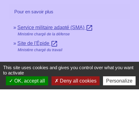
Pour en savoir plus
open_in_new
Service militaire adapté (SMA)
Ministère chargé de la défense
open_in_new
Site de l'Épide
Ministère chargé du travail
Signaler une erreur sur cette page
This site uses cookies and gives you control over what you want
to activate
OK, accept all
Deny all cookies
Personalize
Contacts
Mairie de Les Chapelles
Chef-lieu - 13 rue du Chatelet
73700 Les Chapelles - FRANCE