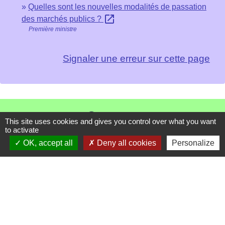
Quelles sont les nouvelles modalités de passation
open_in_new
des marchés publics ?
Première ministre
Signaler une erreur sur cette page
Contacts
This site uses cookies and gives you control over what you want
to activate
Mairie de Les Chapelles
OK, accept all
Deny all cookies
Personalize
Chef-lieu - 13 rue du Chatelet
73700 Les Chapelles - FRANCE
+33 7 89 22 08 48
Contact par formulaire