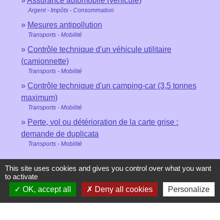
Assurance automobile (véhicule)
Argent - Impôts - Consommation
Mesures antipollution
Transports - Mobilité
Contrôle technique d'un véhicule utilitaire
(camionnette)
Transports - Mobilité
Contrôle technique d'un camping-car (3,5 tonnes
maximum)
Transports - Mobilité
Perte, vol ou détérioration de la carte grise :
demande de duplicata
Transports - Mobilité
This site uses cookies and gives you control over what you want
to activate
Pour en savoir plus
OK, accept all
Deny all cookies
Personalize
Points de contrôle pour le contrôle technique d'un
open_in_new
véhicule léger