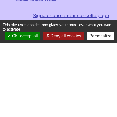
Ministère chargé de l'intérieur
Signaler une erreur sur cette page
This site uses cookies and gives you control over what you want
to activate
OK, accept all
Deny all cookies
Personalize
Contacts
Mairie de Les Chapelles
Chef-lieu - 13 rue du Chatelet
73700 Les Chapelles - FRANCE
+33 7 89 22 08 48
Contact par formulaire
Liens
Communauté de Commune de Haute Tarentaise