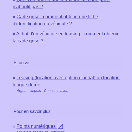
n'aboutit pas ?
Carte grise : comment obtenir une fiche
d'identification du véhicule ?
Achat d'un véhicule en leasing : comment obtenir
la carte grise ?
Et aussi
Leasing (location avec option d'achat) ou location
longue durée
Argent - Impôts - Consommation
Pour en savoir plus
open_in_new
Points numériques