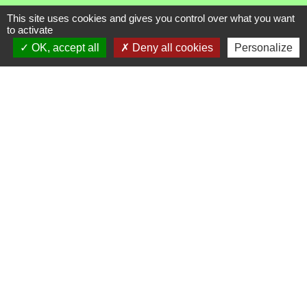
Chef-lieu - 13 rue du Chatelet
This site uses cookies and gives you control over what you want
to activate
73700 Les Chapelles - FRANCE
OK, accept all
Deny all cookies
Personalize
+33 7 89 22 08 48
Contact par formulaire
Liens
Communauté de Commune de Haute Tarentaise
Service Public
Assemblée du Pays Tarentaise Vanoise
Conseil Départemental de Savoie
Région Auvergne-Rhone-Alpes
Mentions légales
-
Politique de confidentialité
-
Accessibilité
-
Plan du site
-