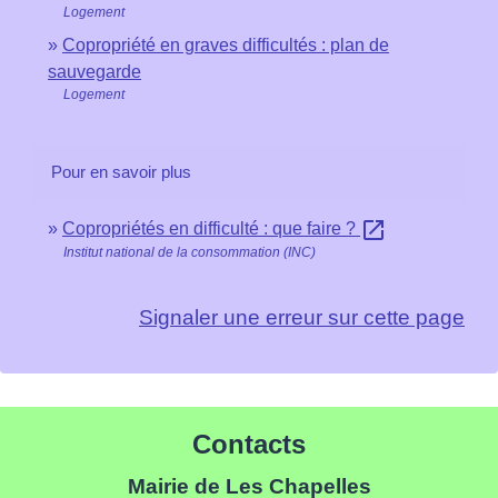
Logement
Copropriété en graves difficultés : plan de
sauvegarde
Logement
Pour en savoir plus
open_in_new
Copropriétés en difficulté : que faire ?
Institut national de la consommation (INC)
Signaler une erreur sur cette page
Contacts
Mairie de Les Chapelles