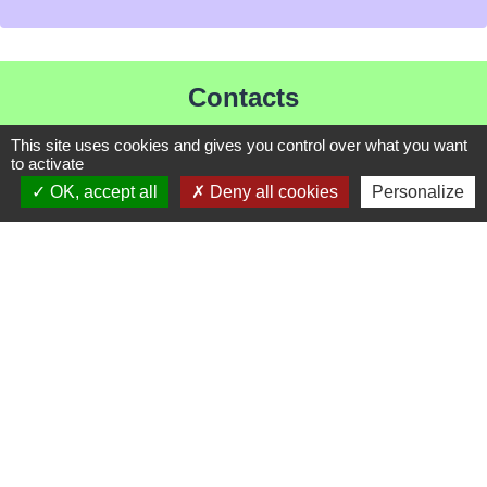
Contacts
Mairie de Les Chapelles
This site uses cookies and gives you control over what you want
to activate
Chef-lieu - 13 rue du Chatelet
OK, accept all
Deny all cookies
Personalize
73700 Les Chapelles - FRANCE
+33 7 89 22 08 48
Contact par formulaire
Liens
Communauté de Commune de Haute Tarentaise
Service Public
Assemblée du Pays Tarentaise Vanoise
Conseil Départemental de Savoie