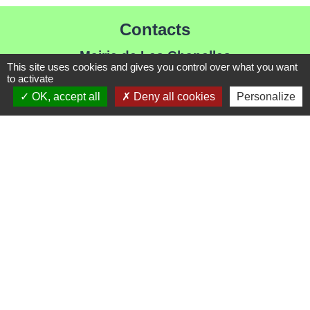
Contacts
Mairie de Les Chapelles
This site uses cookies and gives you control over what you want
Chef-lieu - 13 rue du Chatelet
to activate
73700 Les Chapelles - FRANCE
OK, accept all
Deny all cookies
Personalize
+33 7 89 22 08 48
Contact par formulaire
Liens
Communauté de Commune de Haute Tarentaise
Service Public
Assemblée du Pays Tarentaise Vanoise
Conseil Départemental de Savoie
Région Auvergne-Rhone-Alpes