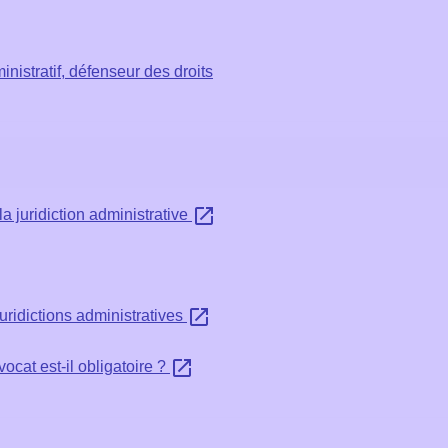
inistratif, défenseur des droits
open_in_new
a juridiction administrative
open_in_new
uridictions administratives
open_in_new
ocat est-il obligatoire ?