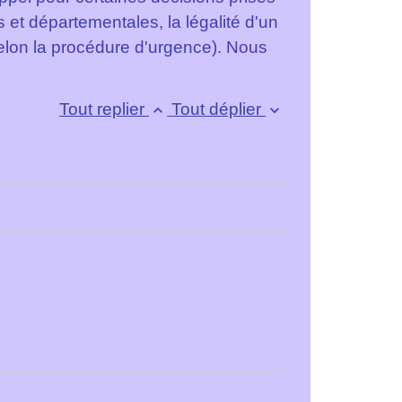
es et départementales, la légalité d'un
 selon la procédure d'urgence). Nous
Tout replier
Tout déplier
keyboard_arrow_up
keyboard_arrow_down