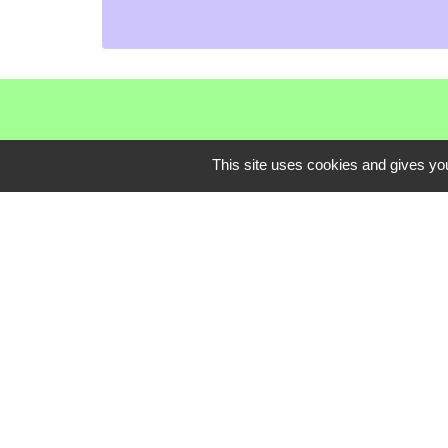
This site uses cookies and gives you
Communauté de C
Service Public
Assemblée du Pay