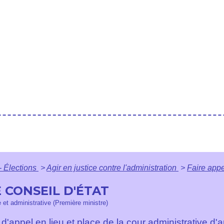
- Élections
>
Agir en justice contre l'administration
>
Faire appe
 CONSEIL D'ÉTAT
e et administrative (Première ministre)
 d'appel en lieu et place de la cour administrative d'