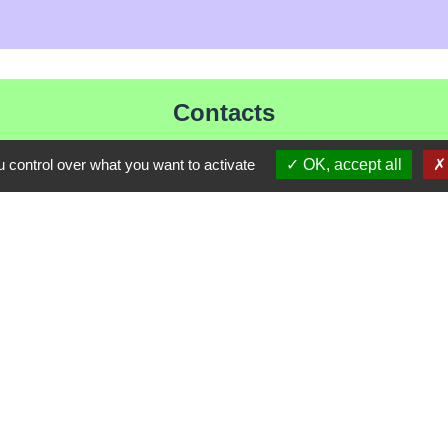
Contacts
Mairie de Les Chapelles
 control over what you want to activate
OK, accept all
Chef-lieu - 13 rue du Chatelet
73700 Les Chapelles - FRANCE
+33 7 89 22 08 48
Contact par formulaire
Liens
ommune de Haute Tarentaise
s Tarentaise Vanoise