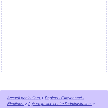
Accueil particuliers
>
Papiers - Citoyenneté -
Élections
>
Agir en justice contre l'administration
>