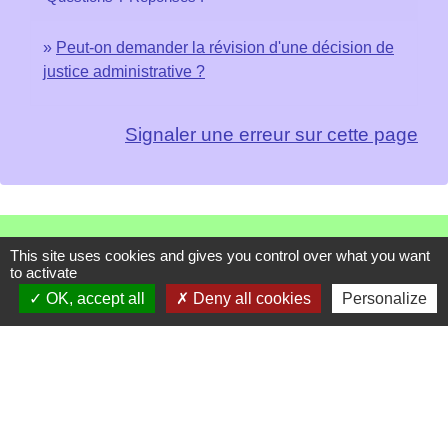
Peut-on demander la révision d'une décision de
justice administrative ?
Signaler une erreur sur cette page
Contacts
This site uses cookies and gives you control over what you want
to activate
Mairie de Les Chapelles
OK, accept all
Deny all cookies
Personalize
Chef-lieu - 13 rue du Chatelet
73700 Les Chapelles - FRANCE
+33 7 89 22 08 48
Contact par formulaire