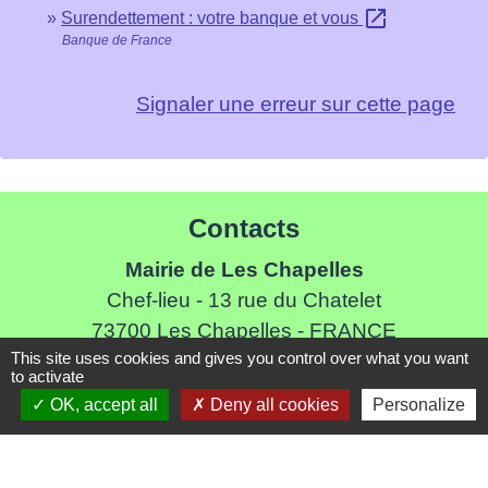
open_in_new
Surendettement : votre banque et vous
Banque de France
Signaler une erreur sur cette page
Contacts
Mairie de Les Chapelles
Chef-lieu - 13 rue du Chatelet
73700 Les Chapelles - FRANCE
This site uses cookies and gives you control over what you want
+33 7 89 22 08 48
to activate
Contact par formulaire
OK, accept all
Deny all cookies
Personalize
Liens