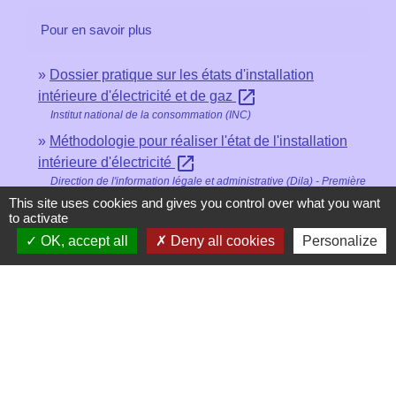
Pour en savoir plus
Dossier pratique sur les états d'installation
open_in_new
intérieure d'électricité et de gaz
Institut national de la consommation (INC)
Méthodologie pour réaliser l'état de l'installation
open_in_new
intérieure d'électricité
Direction de l'information légale et administrative (Dila) - Première
ministre
This site uses cookies and gives you control over what you want
to activate
Site du Comité national pour la sécurité des
open_in_new
OK, accept all
Deny all cookies
Personalize
usagers de l'électricité (Consuel)
Comité national pour la sécurité des usagers de l'électricité
(Consuel)
Signaler une erreur sur cette page