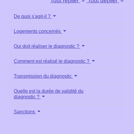
Tout replier
Tout déplier
keyboard_arrow_up
keyboard_arrow_down
De quoi s'agit-il ?
Logements concernés
Qui doit réaliser le diagnostic ?
Comment est réalisé le diagnostic ?
Transmission du diagnostic
Quelle est la durée de validité du
diagnostic ?
Sanctions