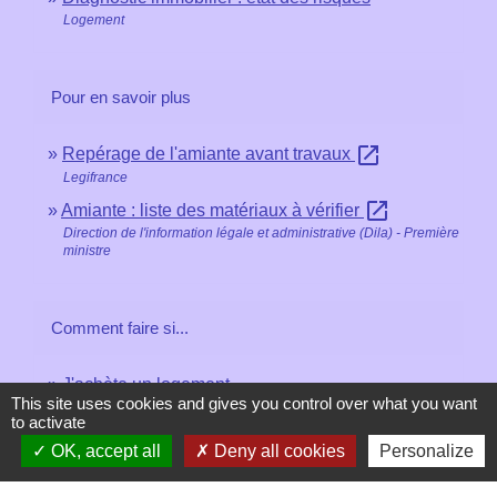
Logement
Pour en savoir plus
open_in_new
Repérage de l'amiante avant travaux
Legifrance
open_in_new
Amiante : liste des matériaux à vérifier
Direction de l'information légale et administrative (Dila) - Première
ministre
Comment faire si...
J'achète un logement
This site uses cookies and gives you control over what you want
to activate
OK, accept all
Deny all cookies
Personalize
Signaler une erreur sur cette page