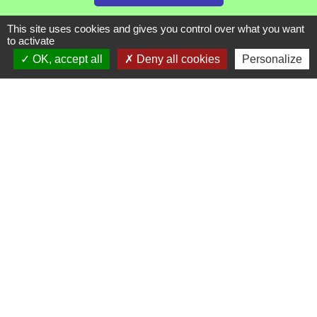
This site uses cookies and gives you control over what you want
to activate
Liens
OK, accept all
Deny all cookies
Personalize
Communauté de Commune de Haute Tarentaise
Service Public
Assemblée du Pays Tarentaise Vanoise
Conseil Départemental de Savoie
Région Auvergne-Rhone-Alpes
Mentions légales
-
Politique de confidentialité
-
Accessibilité
-
Plan du site
-
Gestion des cookies
Site créé en partenariat avec Réseau des Communes