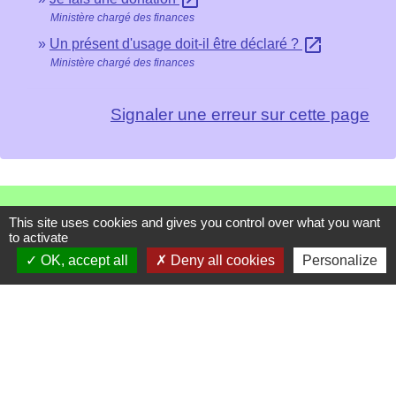
open_in_new
Ministère chargé des finances
open_in_new
Un présent d'usage doit-il être déclaré ?
Ministère chargé des finances
Signaler une erreur sur cette page
Contacts
This site uses cookies and gives you control over what you want
to activate
Mairie de Les Chapelles
OK, accept all
Deny all cookies
Personalize
Chef-lieu - 13 rue du Chatelet
73700 Les Chapelles - FRANCE
+33 7 89 22 08 48
Contact par formulaire