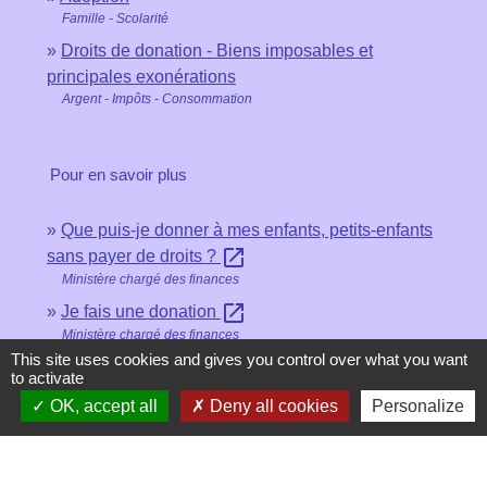
Famille - Scolarité
Droits de donation - Biens imposables et
principales exonérations
Argent - Impôts - Consommation
Pour en savoir plus
Que puis-je donner à mes enfants, petits-enfants
open_in_new
sans payer de droits ?
Ministère chargé des finances
open_in_new
Je fais une donation
Ministère chargé des finances
This site uses cookies and gives you control over what you want
to activate
Signaler une erreur sur cette page
OK, accept all
Deny all cookies
Personalize