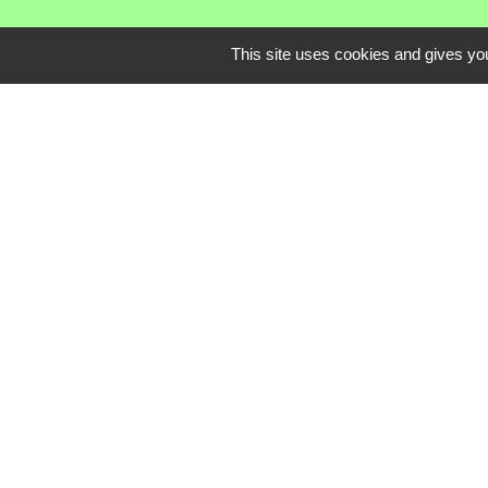
This site uses cookies and gives you
Communauté de C
Service Public
Assemblée du Pay
Conseil Départem
Région Auvergne
Mentions légales
-
Poli