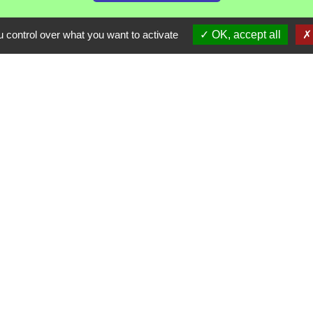
 control over what you want to activate
OK, accept all
Liens
ommune de Haute Tarentaise
s Tarentaise Vanoise
ental de Savoie
-Rhone-Alpes
tique de confidentialité
-
Accessibilité
-
Plan du site
Site créé en partenariat avec Réseau des Communes