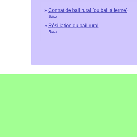
Contrat de bail rural (ou bail à ferme)
Baux
Résiliation du bail rural
Baux