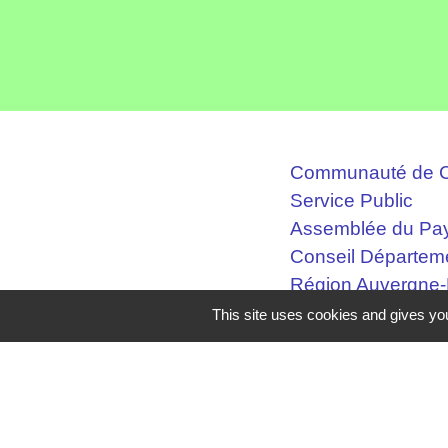
Communauté de C
Service Public
Assemblée du Pay
Conseil Départem
Région Auvergne
This site uses cookies and gives you
Mentions légales
-
Poli