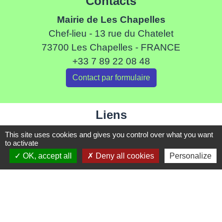
Contacts
Mairie de Les Chapelles
Chef-lieu - 13 rue du Chatelet
73700 Les Chapelles - FRANCE
+33 7 89 22 08 48
Contact par formulaire
Liens
Communauté de Commune de Haute Tarentaise
This site uses cookies and gives you control over what you want
to activate
Service Public
OK, accept all
Deny all cookies
Personalize
Assemblée du Pays Tarentaise Vanoise
Conseil Départemental de Savoie
Région Auvergne-Rhone-Alpes
Mentions légales
-
Politique de confidentialité
-