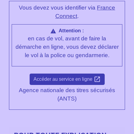
Vous devez vous identifier via
France
Connect
.
Attention :
warning
en cas de vol, avant de faire la
démarche en ligne, vous devez déclarer
le vol à la police ou gendarmerie.
open_in_new
Accéder au service en ligne
Agence nationale des titres sécurisés
(ANTS)