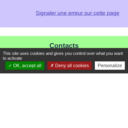
Signaler une erreur sur cette page
Contacts
This site uses cookies and gives you control over what you want
Mairie de Les Chapelles
to activate
Chef-lieu - 13 rue du Chatelet
OK, accept all
Deny all cookies
Personalize
73700 Les Chapelles - FRANCE
+33 7 89 22 08 48
Contact par formulaire
Liens
Communauté de Commune de Haute Tarentaise