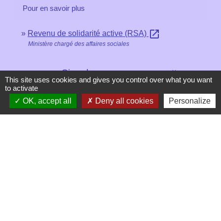
Pour en savoir plus
open_in_new
Revenu de solidarité active (RSA)
Ministère chargé des affaires sociales
Signaler une erreur sur cette page
This site uses cookies and gives you control over what you want
to activate
OK, accept all
Deny all cookies
Personalize
Contacts
Mairie de Les Chapelles
Chef-lieu - 13 rue du Chatelet
73700 Les Chapelles - FRANCE
+33 7 89 22 08 48
Contact par formulaire