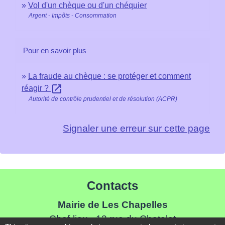
Vol d'un chèque ou d'un chéquier
Argent - Impôts - Consommation
Pour en savoir plus
La fraude au chèque : se protéger et comment
open_in_new
réagir ?
Autorité de contrôle prudentiel et de résolution (ACPR)
Signaler une erreur sur cette page
Contacts
Mairie de Les Chapelles
Chef-lieu - 13 rue du Chatelet