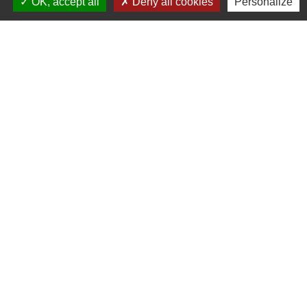
OK, accept all
Deny all cookies
Personalize
Contact par formulaire
Liens
Communauté de Commune de Haute Tarentaise
Service Public
Assemblée du Pays Tarentaise Vanoise
Conseil Départemental de Savoie
Région Auvergne-Rhone-Alpes
Mentions légales
-
Politique de confidentialité
-
Accessibilité
-
Plan du site
-
Gestion des cookies