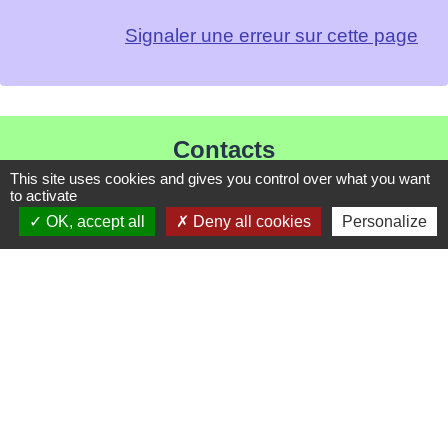
Signaler une erreur sur cette page
Contacts
This site uses cookies and gives you control over what you want
Mairie de Les Chapelles
to activate
Chef-lieu - 13 rue du Chatelet
OK, accept all
Deny all cookies
Personalize
73700 Les Chapelles - FRANCE
+33 7 89 22 08 48
Contact par formulaire
Liens
Communauté de Commune de Haute Tarentaise
Service Public