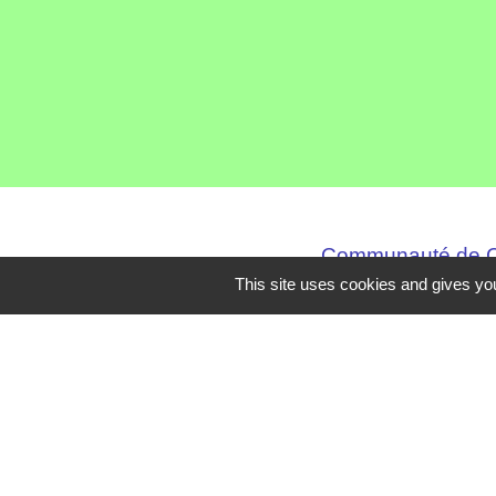
Communauté de C
This site uses cookies and gives you
Service Public
Assemblée du Pay
Conseil Départem
Région Auvergne
Mentions légales
-
Poli