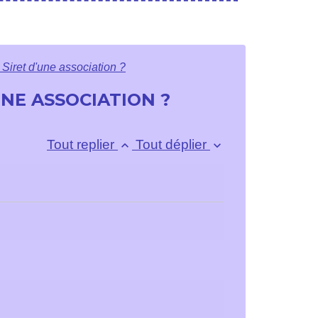
Siret d'une association ?
NE ASSOCIATION ?
Tout replier
Tout déplier
keyboard_arrow_up
keyboard_arrow_down