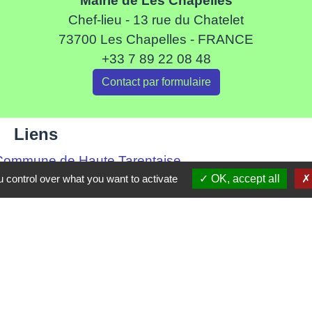
Mairie de Les Chapelles
Chef-lieu - 13 rue du Chatelet
73700 Les Chapelles - FRANCE
+33 7 89 22 08 48
Contact par formulaire
Liens
ommune de Haute Tarentaise
 control over what you want to activate
OK, accept all
s Tarentaise Vanoise
ental de Savoie
-Rhone-Alpes
tique de confidentialité
-
Accessibilité
-
Plan du site