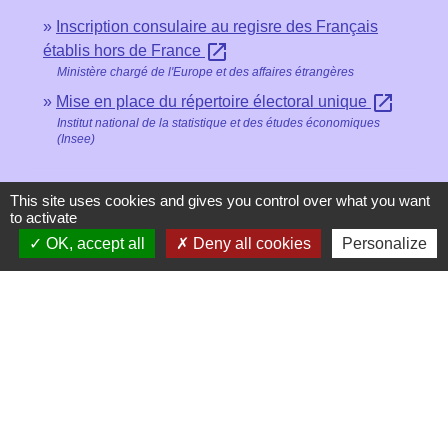
Inscription consulaire au regisre des Français
open_in_new
établis hors de France
Ministère chargé de l'Europe et des affaires étrangères
open_in_new
Mise en place du répertoire électoral unique
Institut national de la statistique et des études économiques
(Insee)
Signaler une erreur sur cette page
This site uses cookies and gives you control over what you want
to activate
OK, accept all
Deny all cookies
Personalize
Contacts
Mairie de Les Chapelles
Chef-lieu - 13 rue du Chatelet
73700 Les Chapelles - FRANCE
+33 7 89 22 08 48