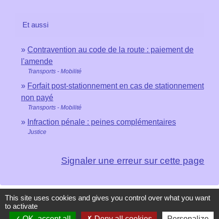
Et aussi
Contravention au code de la route : paiement de
l'amende
Transports - Mobilité
Forfait post-stationnement en cas de stationnement
non payé
Transports - Mobilité
Infraction pénale : peines complémentaires
Justice
Signaler une erreur sur cette page
This site uses cookies and gives you control over what you want
to activate
Contacts
OK, accept all
Deny all cookies
Personalize