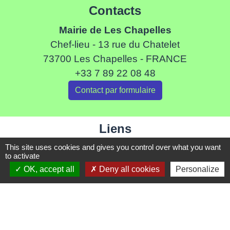
Contacts
Mairie de Les Chapelles
Chef-lieu - 13 rue du Chatelet
73700 Les Chapelles - FRANCE
+33 7 89 22 08 48
Contact par formulaire
Liens
This site uses cookies and gives you control over what you want
Communauté de Commune de Haute Tarentaise
to activate
Service Public
OK, accept all
Deny all cookies
Personalize
Assemblée du Pays Tarentaise Vanoise
Conseil Départemental de Savoie
Région Auvergne-Rhone-Alpes
-
-