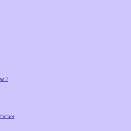
les ?
fectuer