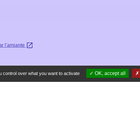
open_in_new
ar l'amiante
 control over what you want to activate
OK, accept all
Contacts
Mairie de Les Chapelles
Chef-lieu - 13 rue du Chatelet
73700 Les Chapelles - FRANCE