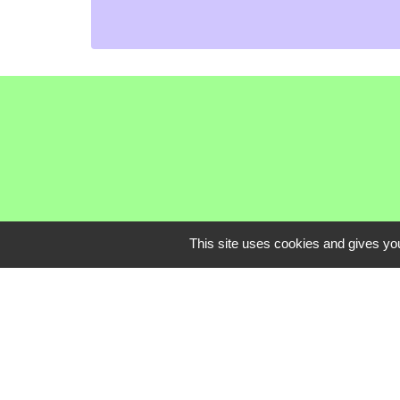
This site uses cookies and gives you
Communauté de C
Service Public
Assemblée du Pay