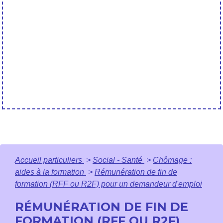
Accueil particuliers
>
Social - Santé
>
Chômage :
aides à la formation
>
Rémunération de fin de
formation (RFF ou R2F) pour un demandeur d'emploi
RÉMUNÉRATION DE FIN DE
FORMATION (RFF OU R2F)