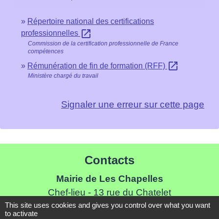
Répertoire national des certifications
open_in_new
professionnelles
Commission de la certification professionnelle de France
compétences
open_in_new
Rémunération de fin de formation (RFF)
Ministère chargé du travail
Signaler une erreur sur cette page
Contacts
Mairie de Les Chapelles
Chef-lieu - 13 rue du Chatelet
This site uses cookies and gives you control over what you want
73700 Les Chapelles - FRANCE
to activate