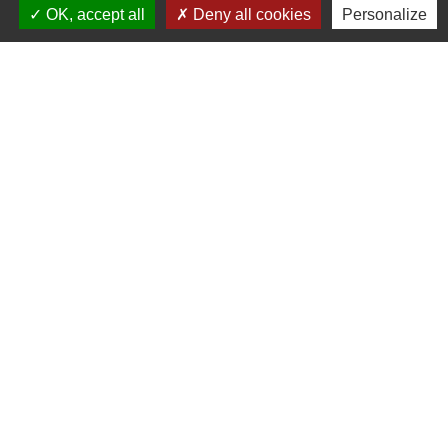
+33 7 89 22 08 48
OK, accept all
Deny all cookies
Personalize
Contact par formulaire
Liens
Communauté de Commune de Haute Tarentaise
Service Public
Assemblée du Pays Tarentaise Vanoise
Conseil Départemental de Savoie
Région Auvergne-Rhone-Alpes
Mentions légales
-
Politique de confidentialité
-
Accessibilité
-
Plan du site
-
Gestion des cookies