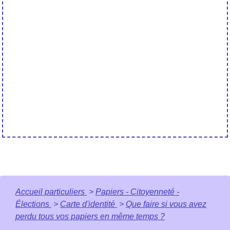
Accueil particuliers
>
Papiers - Citoyenneté -
Élections
>
Carte d'identité
>
Que faire si vous avez
perdu tous vos papiers en même temps ?