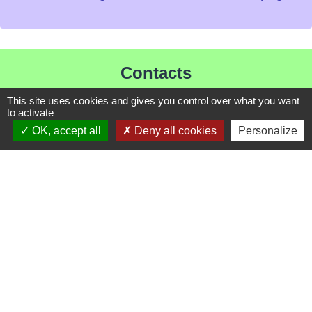
Contacts
Mairie de Les Chapelles
This site uses cookies and gives you control over what you want
to activate
Chef-lieu - 13 rue du Chatelet
OK, accept all
Deny all cookies
Personalize
73700 Les Chapelles - FRANCE
+33 7 89 22 08 48
Contact par formulaire
Liens
Communauté de Commune de Haute Tarentaise
Service Public
Assemblée du Pays Tarentaise Vanoise