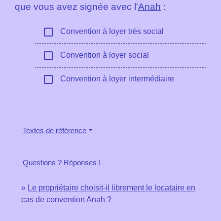
que vous avez signée avec l'
Anah
:
check_box_outline_blank
Convention à loyer très social
check_box_outline_blank
Convention à loyer social
check_box_outline_blank
Convention à loyer intermédiaire
Textes de référence
Questions ? Réponses !
Le propriétaire choisit-il librement le locataire en
cas de convention Anah ?