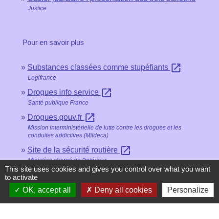
Justice
Pour en savoir plus
open_in_new
Substances classées comme stupéfiants
Legifrance
open_in_new
Drogues info service
Santé publique France
open_in_new
Drogues.gouv.fr
Mission interministérielle de lutte contre les drogues et les
conduites addictives (Mildeca)
open_in_new
Site de la sécurité routière
Ministère chargé de l'intérieur
This site uses cookies and gives you control over what you want
to activate
Signaler une erreur sur cette page
OK, accept all
Deny all cookies
Personalize