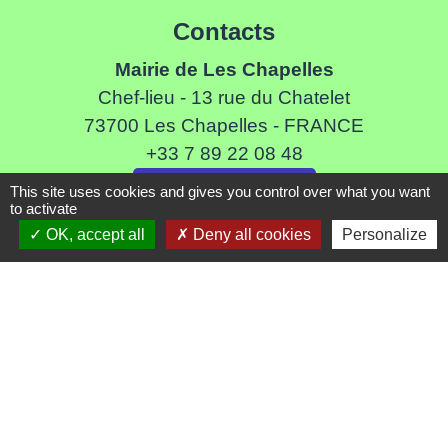
Contacts
Mairie de Les Chapelles
Chef-lieu - 13 rue du Chatelet
73700 Les Chapelles - FRANCE
+33 7 89 22 08 48
Contact par formulaire
This site uses cookies and gives you control over what you want
to activate
OK, accept all
Deny all cookies
Personalize
Liens
Communauté de Commune de Haute Tarentaise
Service Public
Assemblée du Pays Tarentaise Vanoise
Conseil Départemental de Savoie
Région Auvergne-Rhone-Alpes