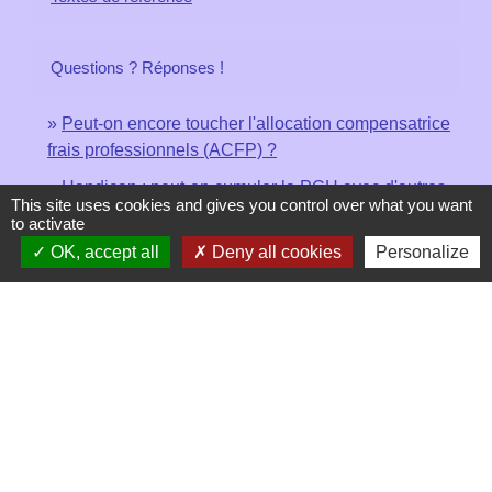
Questions ? Réponses !
Peut-on encore toucher l'allocation compensatrice
frais professionnels (ACFP) ?
Handicap : peut-on cumuler la PCH avec d'autres
This site uses cookies and gives you control over what you want
allocations ?
to activate
OK, accept all
Deny all cookies
Personalize
Et aussi
Handicap et emploi dans le secteur privé
Travail - Formation
Prestation de compensation du handicap (PCH)
Social - Santé