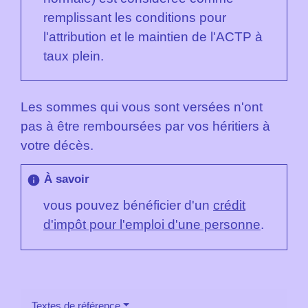
remplissant les conditions pour
l'attribution et le maintien de l'ACTP à
taux plein.
Les sommes qui vous sont versées n'ont
pas à être remboursées par vos héritiers à
votre décès.
À savoir
info
vous pouvez bénéficier d'un
crédit
d'impôt pour l'emploi d'une personne
.
Textes de référence