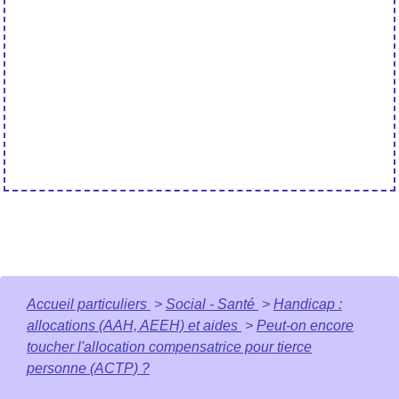
Accueil particuliers
>
Social - Santé
>
Handicap :
allocations (AAH, AEEH) et aides
>
Peut-on encore
toucher l'allocation compensatrice pour tierce
personne (ACTP) ?