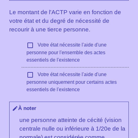
Le montant de l'ACTP varie en fonction de
votre état et du degré de nécessité de
recourir à une tierce personne.
check_box_outline_blank
Votre état nécessite l'aide d'une
personne pour l'ensemble des actes
essentiels de l'existence
check_box_outline_blank
Votre état nécessite l'aide d'une
personne uniquement pour certains actes
essentiels de l'existence
À noter
edit
une personne atteinte de cécité (vision
centrale nulle ou inférieure à 1/20
e
de la
normale) est considérée comme