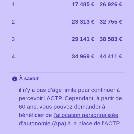
1
17 485 €
26 926 €
2
23 313 €
32 755 €
3
29 141 €
38 583 €
4
34 969 €
44 411 €
À savoir
info
il n'y a pas d'âge limite pour continuer à
percevoir l'ACTP. Cependant, à partir de
60 ans, vous pouvez demander à
bénéficier de
l'allocation personnalisée
d'autonomie (Apa)
à la place de l'ACTP.