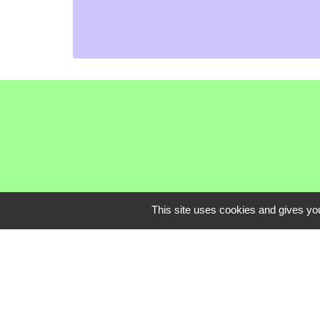
This site uses cookies and gives you
Communauté de C
Service Public