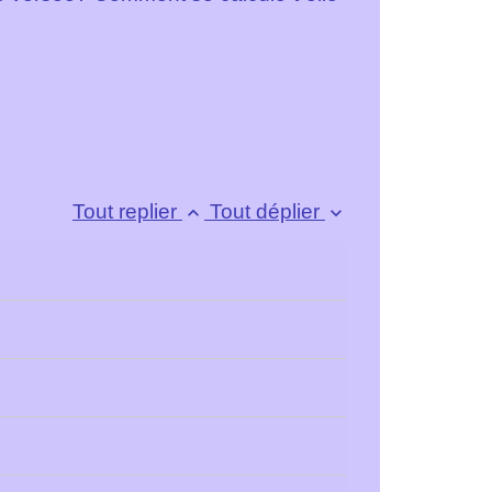
Tout replier
Tout déplier
keyboard_arrow_up
keyboard_arrow_down