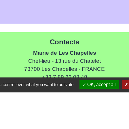
Contacts
Mairie de Les Chapelles
Chef-lieu - 13 rue du Chatelet
73700 Les Chapelles - FRANCE
+33 7 89 22 08 48
 control over what you want to activate
OK, accept all
Contact par formulaire
Liens
ommune de Haute Tarentaise