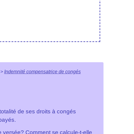
>
Indemnité compensatrice de congés
 totalité de ses droits à congés
payés.
e versée? Comment se calcule-t-elle