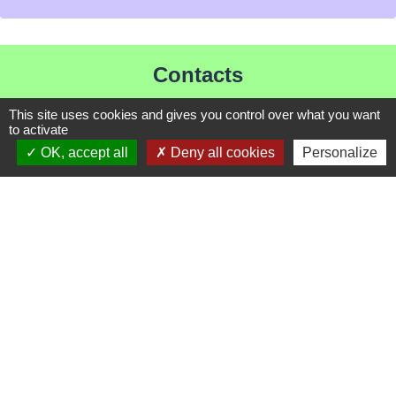
Contacts
Mairie de Les Chapelles
This site uses cookies and gives you control over what you want
to activate
Chef-lieu - 13 rue du Chatelet
OK, accept all
Deny all cookies
Personalize
73700 Les Chapelles - FRANCE
+33 7 89 22 08 48
Contact par formulaire
Liens
Communauté de Commune de Haute Tarentaise
Service Public
Assemblée du Pays Tarentaise Vanoise
Conseil Départemental de Savoie