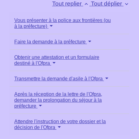
Tout replier
Tout déplier
keyboard_arrow_up
keyboard_arrow_down
Vous présenter à la police aux frontières (ou
à la préfecture)
Faire la demande à la préfecture
Obtenir une attestation et un formulaire
destiné à l'Ofpra
Transmettre la demande d'asile à l'Ofpra
Après la réception de la lettre de l'Ofpra,
demander la prolongation du séjour à la
préfecture
Attendre l'instruction de votre dossier et la
décision de l'Ofpra