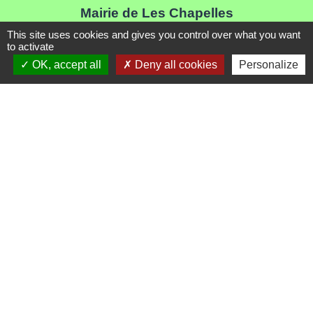
Mairie de Les Chapelles
Chef-lieu - 13 rue du Chatelet
This site uses cookies and gives you control over what you want
to activate
73700 Les Chapelles - FRANCE
OK, accept all
Deny all cookies
Personalize
+33 7 89 22 08 48
Contact par formulaire
Liens
Communauté de Commune de Haute Tarentaise
Service Public
Assemblée du Pays Tarentaise Vanoise
Conseil Départemental de Savoie
Région Auvergne-Rhone-Alpes
Mentions légales
-
Politique de confidentialité
-