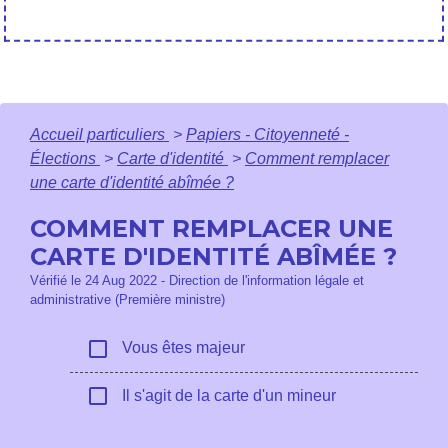
Accueil particuliers
>
Papiers - Citoyenneté -
Élections
>
Carte d'identité
>
Comment remplacer
une carte d'identité abîmée ?
COMMENT REMPLACER UNE
CARTE D'IDENTITÉ ABÎMÉE ?
Vérifié le 24 Aug 2022 - Direction de l'information légale et
administrative (Première ministre)
check_box_outline_blank
Vous êtes majeur
check_box_outline_blank
Il s'agit de la carte d'un mineur