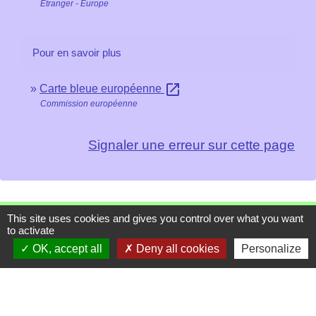
Étranger - Europe
Pour en savoir plus
open_in_new
Carte bleue européenne
Commission européenne
Signaler une erreur sur cette page
This site uses cookies and gives you control over what you want
Contacts
to activate
OK, accept all
Deny all cookies
Personalize
Mairie de Les Chapelles
Chef-lieu - 13 rue du Chatelet
73700 Les Chapelles - FRANCE
+33 7 89 22 08 48