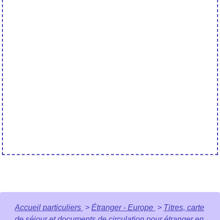
Accueil particuliers
>
Étranger - Europe
>
Titres, carte
de séjour et documents de circulation pour étranger en