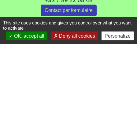
+33 7 89 22 08 48
Contact par formulaire
This site uses cookies and gives you control over what you want
to activate
Liens
OK, accept all
Deny all cookies
Personalize
Communauté de Commune de Haute Tarentaise
Service Public
Assemblée du Pays Tarentaise Vanoise
Conseil Départemental de Savoie
Région Auvergne-Rhone-Alpes
Mentions légales
-
Politique de confidentialité
-
Accessibilité
-
Plan du site
-
Gestion des cookies